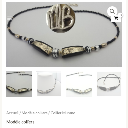
Aller
quantité
au
de
contenu
Collier
Murano
Accueil
/
Modèle colliers
/ Collier Murano
Modèle colliers