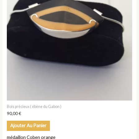
Bois précieux ( ébène du Gabon )
90,00
€
Ajouter Au Panier
médaillon Coben orange