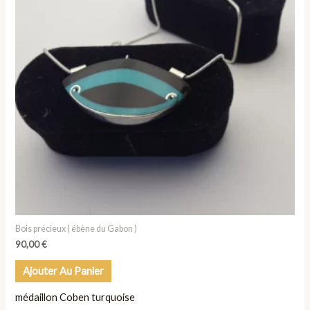
Bois précieux ( ébène du Gabon )
90,00
€
Ajouter Au Panier
médaillon Coben turquoise