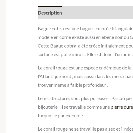
Description
Bague cobra est une bague sculptée triangulaire 
modèle en corne existe aussi en ébène noir du Ga
Cette Bague cobra a été créee initialement pour
surface est polie miroir . Elle est donc d’un noir 
Le corail rouge est une espèce endémique de la
l’Atlantique nord , mais aussi dans les mers cha
trouver meme à faible profondeur .
Leurs structures sont plus poreuses . Parce que l
bijouterie . Il se travaille comme une
pierre dure
turquoise par exemple .
Le corail rouge ne se travaille pas à sec et il né