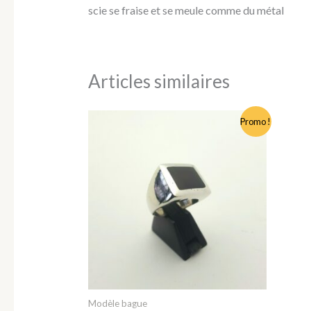
scie se fraise et se meule comme du métal
Articles similaires
Le
Le
Promo !
prix
prix
initial
actuel
était :
est :
125,00 €.
119,00 €.
Modèle bague