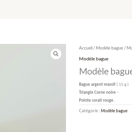
 divers mono bloc
Modèle bague
Modèle pendentif
Accueil
/
Modèle bague
/ Mo
Modèle bague
Modèle bague
Bague argent massif
( 15 g )
Triangle Corne noire
–
Pointe corail rouge
.
Catégorie :
Modèle bague