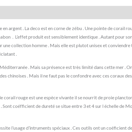
en argent . La deco est en corne de zébu . Une pointe de corail rou
bon . L’effet produit est sensiblement identique . Autant pour son 
 une collection homme . Mais elle est plutot unisex et conviendre 
éclatant .
 Méditerranée . Mais sa présence est très limité dans cette mer . 
udes chinoises . Mais il ne faut pas le confondre avec ces coraux des
e corail rouge est une espèce vivante il se nourrit de proie plancton
. Sont coéfficient de dureté se situe entre 3 et 4 sur l échelle de Mo
cessite l’usage d’intruments spéciaux . Ces outils ont un coéficient de