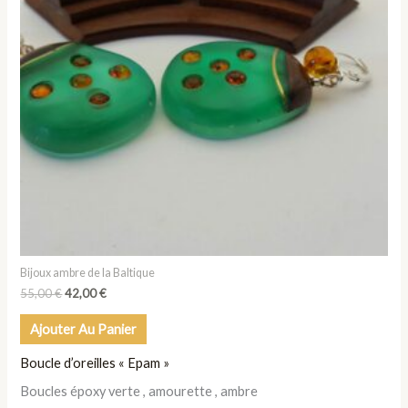
Bijoux ambre de la Baltique
55,00
€
42,00
€
Ajouter Au Panier
Boucle d’oreilles « Epam »
Boucles époxy verte , amourette , ambre