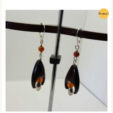
Le
Le
Promo !
prix
prix
initial
actuel
était :
est :
49,00 €.
40,00 €.