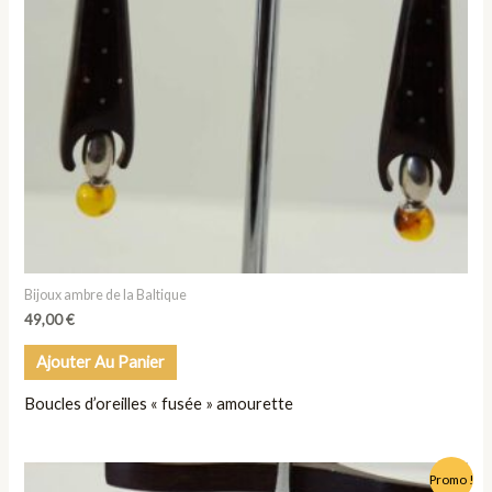
Bijoux ambre de la Baltique
49,00
€
Ajouter Au Panier
Boucles d’oreilles « fusée » amourette
Le
Le
Promo !
prix
prix