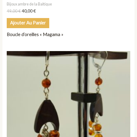
Bijoux ambre de la Baltique
49,00
€
40,00
€
Ajouter Au Panier
Boucle d’oreilles « Magama »