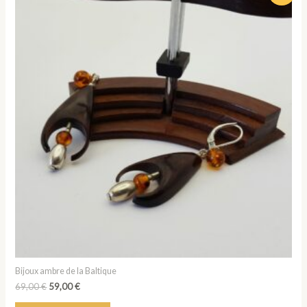
initial
actuel
était :
est :
69,00 €.
59,00 €.
Bijoux ambre de la Baltique
69,00
€
59,00
€