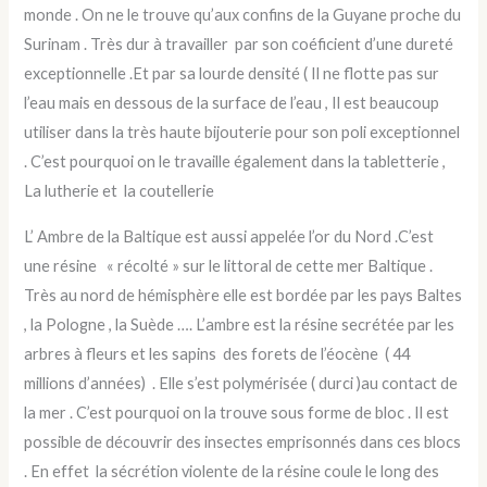
monde . On ne le trouve qu’aux confins de la Guyane proche du
Surinam . Très dur à travailler par son coéficient d’une dureté
exceptionnelle .Et par sa lourde densité ( Il ne flotte pas sur
l’eau mais en dessous de la surface de l’eau , Il est beaucoup
utiliser dans la très haute bijouterie pour son poli exceptionnel
. C’est pourquoi on le travaille également dans la tabletterie ,
La lutherie et la coutellerie
L’ Ambre de la Baltique est aussi appelée l’or du Nord .C’est
une résine « récolté » sur le littoral de cette mer Baltique .
Très au nord de hémisphère elle est bordée par les pays Baltes
, la Pologne , la Suède …. L’ambre est la résine secrétée par les
arbres à fleurs et les sapins des forets de l’éocène ( 44
millions d’années) . Elle s’est polymérisée ( durci )au contact de
la mer . C’est pourquoi on la trouve sous forme de bloc . Il est
possible de découvrir des insectes emprisonnés dans ces blocs
. En effet la sécrétion violente de la résine coule le long des